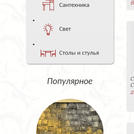
8
Сантехника
Свет
Столы и стулья
С
Популярное
C
2