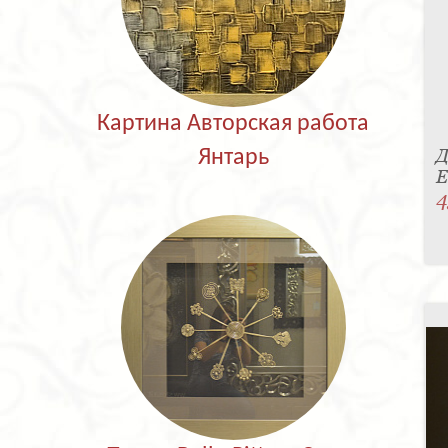
Картина Авторская работа
Д
Янтарь
E
4