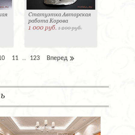
кая
Статуэтка Авторская
работа Корова
1 000 руб.
1 200 руб.
10
11
123
Вперед
...
ль