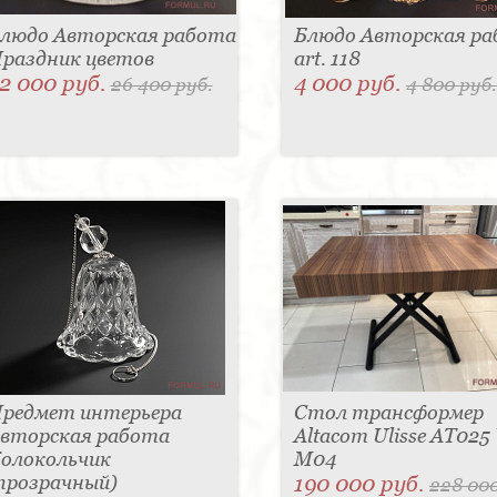
людо Авторская работа
Блюдо Авторская р
раздник цветов
art. 118
2 000 руб.
4 000 руб.
26 400 руб.
4 800 руб.
редмет интерьера
Стол трансформер
вторская работа
Altacom Ulisse AT025
олокольчик
M04
прозрачный)
190 000 руб.
228 000