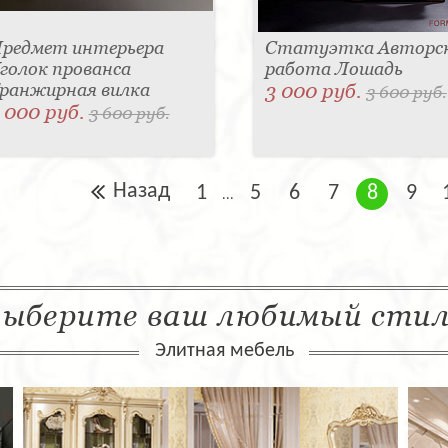
редмет интерьера
Статуэтка Авторс
голок прованса
работа Лошадь
ранжирная вилка
3 000 руб.
3 600 руб.
 000 руб.
3 600 руб.
Назад
1
5
6
7
8
9
...
ыберите ваш любимый сти
Элитная мебель