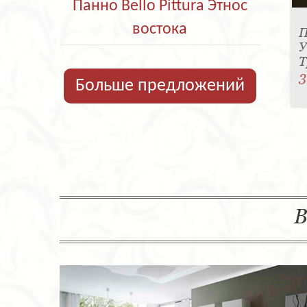
Панно Bello Pittura Этнос
востока
П
У
Т
3
Больше предложений
В