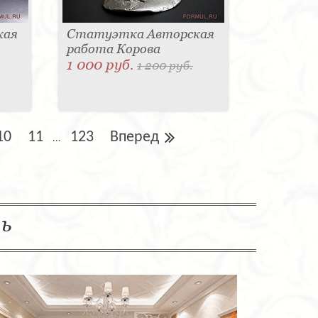
кая
Статуэтка Авторская
работа Корова
1 000 руб.
1 200 руб.
10
11
123
Вперед
...
ль