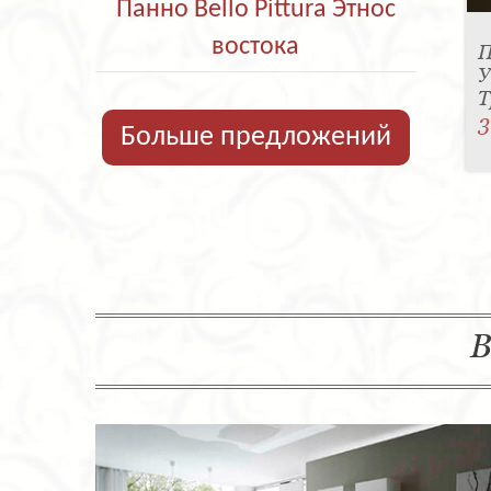
Панно Bello Pittura Этнос
востока
П
У
Т
3
Больше предложений
В