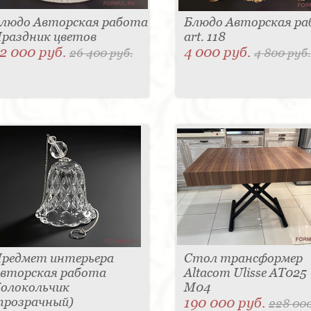
людо Авторская работа
Блюдо Авторская р
раздник цветов
art. 118
2 000 руб.
4 000 руб.
26 400 руб.
4 800 руб.
редмет интерьера
Стол трансформер
вторская работа
Altacom Ulisse AT025
олокольчик
M04
прозрачный)
190 000 руб.
228 000