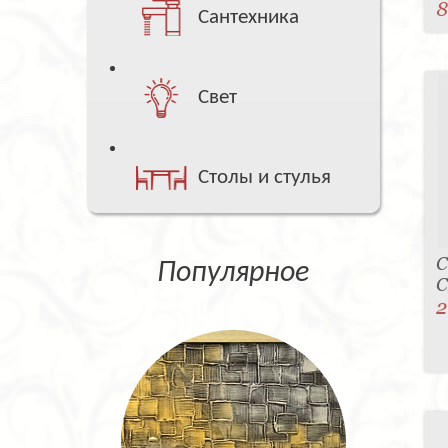
8
Сантехника
Свет
Столы и стулья
С
Популярное
C
2