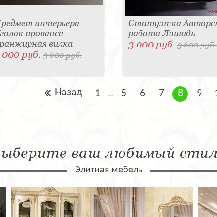
редмет интерьера
Статуэтка Авторс
голок прованса
работа Лошадь
ранжирная вилка
3 000 руб.
3 600 руб.
 000 руб.
3 600 руб.
Назад
1
5
6
7
8
9
...
ыберите ваш любимый сти
Элитная мебель