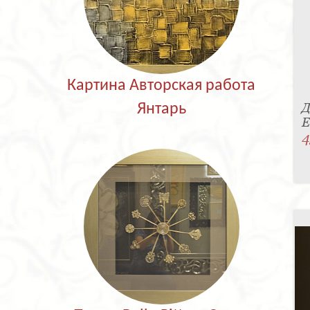
Картина Авторская работа
Д
Янтарь
E
4