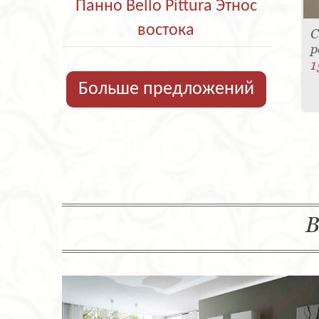
Панно Bello Pittura Этнос
востока
С
р
1
Больше предложений
В