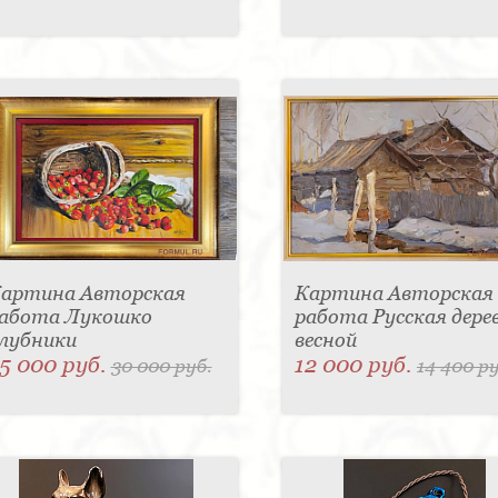
артина Авторская
Картина Авторская
абота Лукошко
работа Русская дере
лубники
весной
5 000 руб.
12 000 руб.
30 000 руб.
14 400 ру