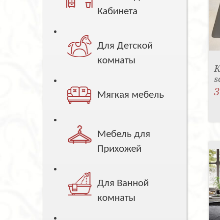
Кабинета
Для Детской
комнаты
К
s
3
Мягкая мебель
Мебель для
Прихожей
Для Ванной
комнаты