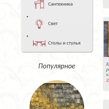
Сантехника
Свет
Столы и стулья
К
Популярное
р
к
2