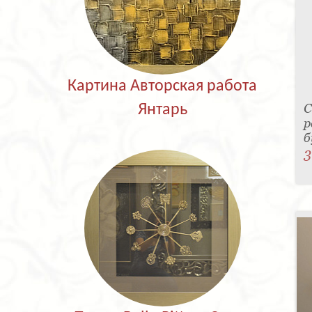
Картина Авторская работа
С
Янтарь
р
б
3