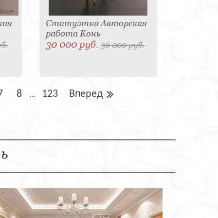
кая
Статуэтка Авторская
работа Конь
30 000 руб.
уб.
36 000 руб.
7
8
123
Вперед
...
ль