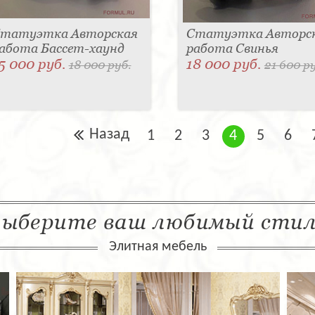
татуэтка Авторская
Статуэтка Авторс
абота Бассет-хаунд
работа Свинья
5 000 руб.
18 000 руб.
18 000 руб.
21 600 р
Назад
1
2
3
4
5
6
ыберите ваш любимый сти
Элитная мебель