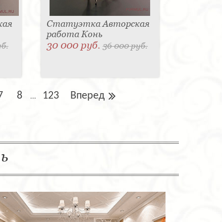
кая
Статуэтка Авторская
работа Конь
30 000 руб.
уб.
36 000 руб.
7
8
123
Вперед
...
ль