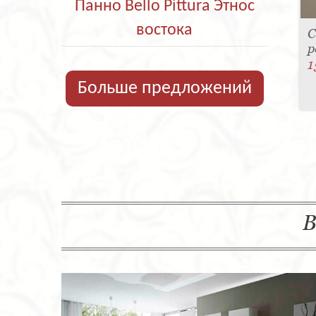
Панно Bello Pittura Этнос
востока
С
р
1
Больше предложений
В