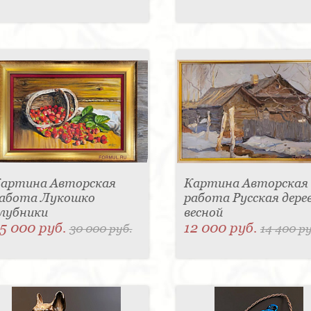
артина Авторская
Картина Авторская
абота Лукошко
работа Русская дере
лубники
весной
5 000 руб.
12 000 руб.
30 000 руб.
14 400 ру