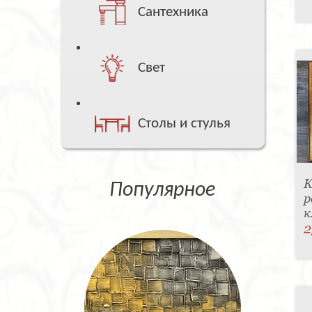
Сантехника
Свет
Столы и стулья
К
Популярное
р
к
2