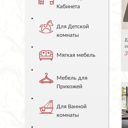
Кабинета
Для Детской
комнаты
К
s
3
Мягкая мебель
Мебель для
Прихожей
Для Ванной
комнаты