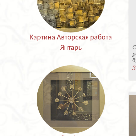
Картина Авторская работа
С
Янтарь
р
б
3