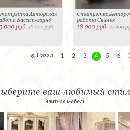
татуэтка Авторская
Статуэтка Авторс
абота Бассет-хаунд
работа Свинья
5 000 руб.
18 000 руб.
18 000 руб.
21 600 р
Назад
1
2
3
4
5
6
ыберите ваш любимый сти
Элитная мебель