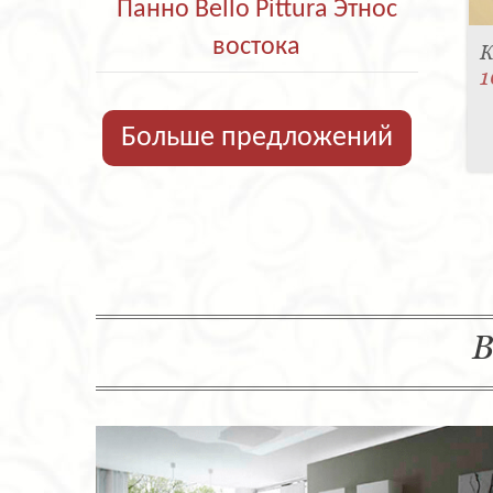
Панно Bello Pittura Этнос
востока
К
1
Больше предложений
В