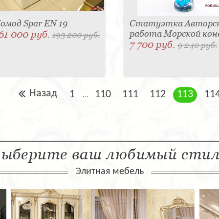
омод Spar EN 19
Статуэтка Авторс
61 000 руб.
работа Морской кон
193 200 руб.
7 700 руб.
9 240 руб.
Назад
1
110
111
112
113
11
...
ыберите ваш любимый сти
Элитная мебель