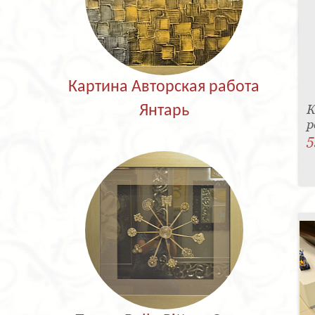
Картина Авторская работа
К
Янтарь
р
5