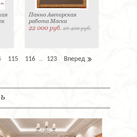
кая
Панно Авторская
ек
работа Маска
22 000 руб.
26 400 руб.
4
115
116
123
Вперед
...
ль