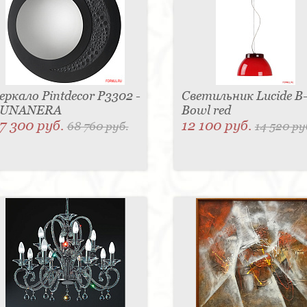
еркало Pintdecor P3302 -
Светильник Lucide B
LUNANERA
Bowl red
7 300 руб.
12 100 руб.
68 760 руб.
14 520 ру