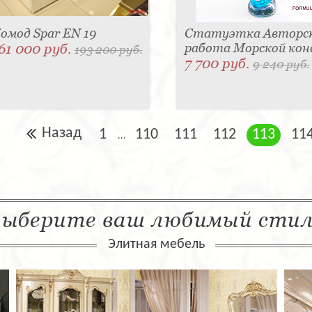
омод Spar EN 19
Статуэтка Авторс
61 000 руб.
работа Морской кон
193 200 руб.
7 700 руб.
9 240 руб.
Назад
1
110
111
112
113
11
...
ыберите ваш любимый сти
Элитная мебель