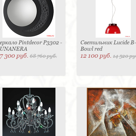
еркало Pintdecor P3302 -
Светильник Lucide B
LUNANERA
Bowl red
7 300 руб.
12 100 руб.
68 760 руб.
14 520 ру