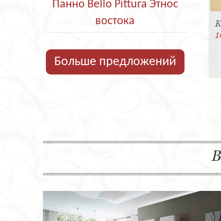
Панно Bello Pittura Этнос
востока
К
1
Больше предложений
В