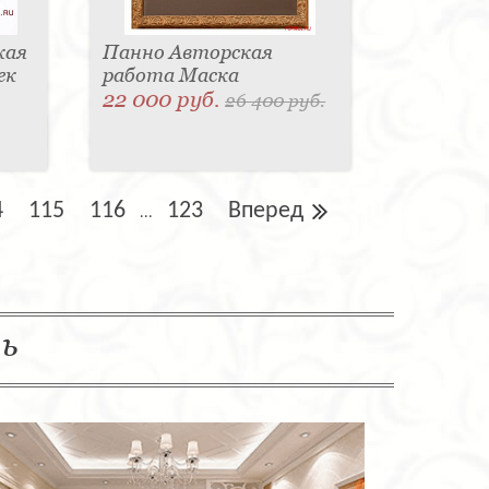
кая
Панно Авторская
ек
работа Маска
22 000 руб.
26 400 руб.
4
115
116
123
Вперед
...
ль