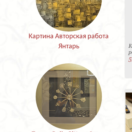
Картина Авторская работа
К
Янтарь
р
5