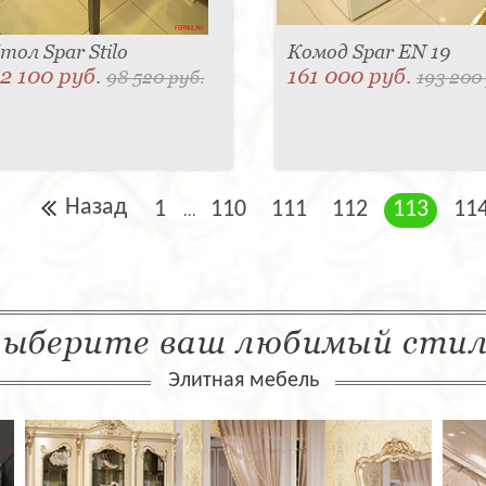
тол Spar Stilo
Комод Spar EN 19
2 100 руб.
161 000 руб.
98 520 руб.
193 200
Назад
1
110
111
112
113
11
...
ыберите ваш любимый сти
Элитная мебель