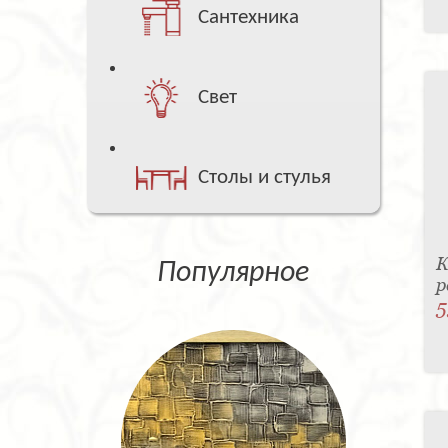
Сантехника
Свет
Столы и стулья
К
Популярное
р
5