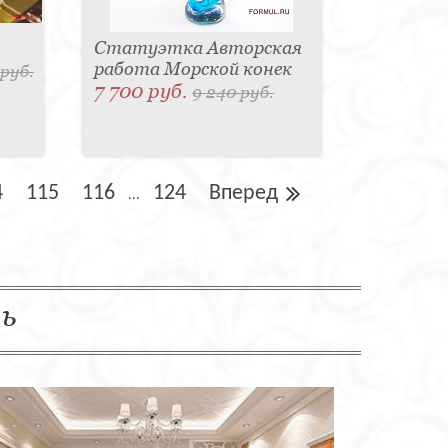
Статуэтка Авторская
работа Морской конек
 руб.
7 700 руб.
9 240 руб.
4
115
116
124
Вперед
...
ль