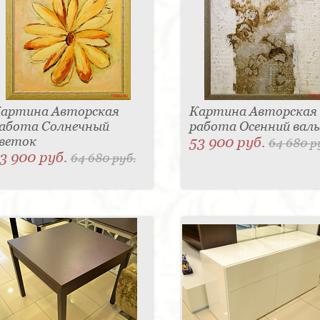
артина Авторская
Картина Авторская
абота Солнечный
работа Осенний валь
веток
53 900 руб.
64 680 р
3 900 руб.
64 680 руб.