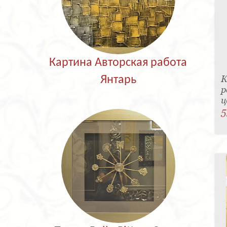
Картина Авторская работа
К
Янтарь
р
ц
5