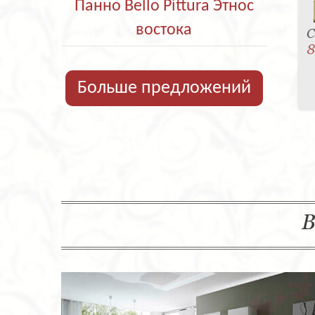
Панно Bello Pittura Этнос
востока
С
8
Больше предложений
В