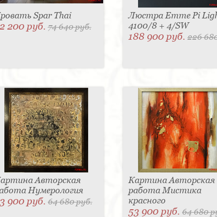
ровать Spar Thai
Люстра Emme Pi Lig
2 200 руб.
4100/8 + 4/SW
74 640 руб.
188 900 руб.
226 680
артина Авторская
Картина Авторская
абота Нумерология
работа Мистика
3 900 руб.
красного
64 680 руб.
53 900 руб.
64 680 р