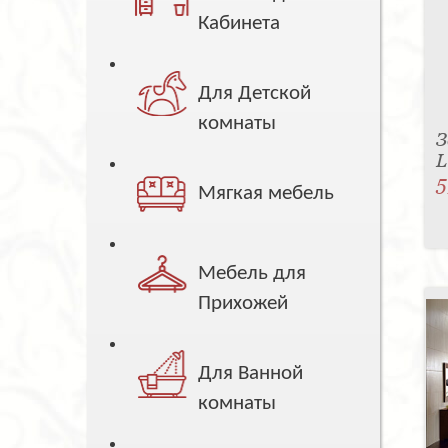
Кабинета
Для Детской
комнаты
З
L
5
Мягкая мебель
Мебель для
Прихожей
Для Ванной
комнаты