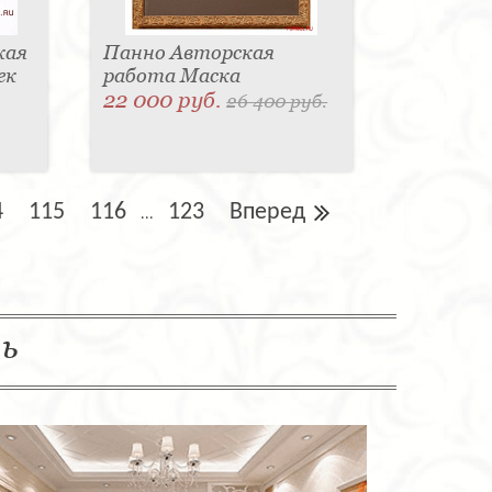
кая
Панно Авторская
ек
работа Маска
22 000 руб.
26 400 руб.
4
115
116
123
Вперед
...
ль