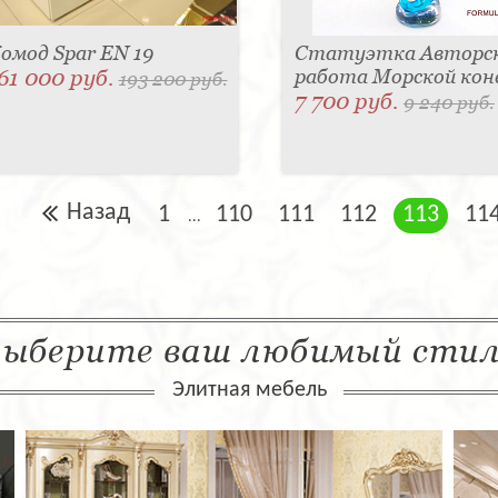
омод Spar EN 19
Статуэтка Авторс
61 000 руб.
работа Морской кон
193 200 руб.
7 700 руб.
9 240 руб.
Назад
1
110
111
112
113
11
...
ыберите ваш любимый сти
Элитная мебель