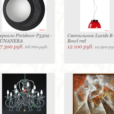
еркало Pintdecor P3302 -
Светильник Lucide B
LUNANERA
Bowl red
7 300 руб.
12 100 руб.
68 760 руб.
14 520 ру