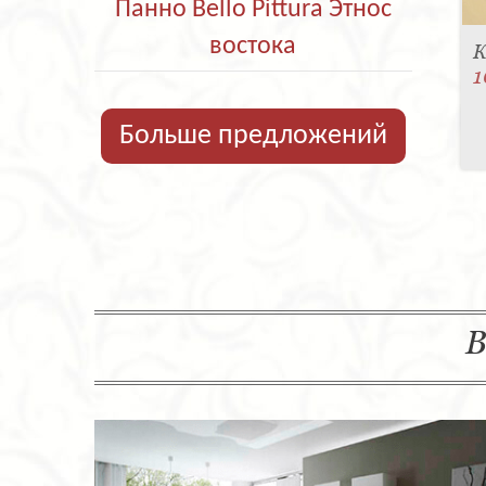
Панно Bello Pittura Этнос
востока
К
1
Больше предложений
В