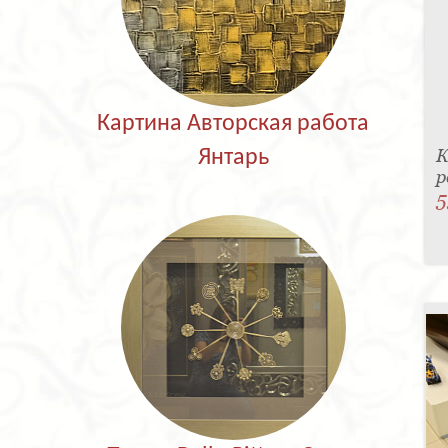
Картина Авторская работа
К
Янтарь
р
5