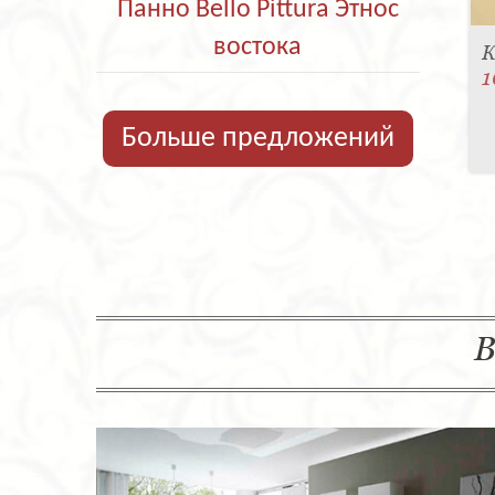
Панно Bello Pittura Этнос
востока
К
1
Больше предложений
В