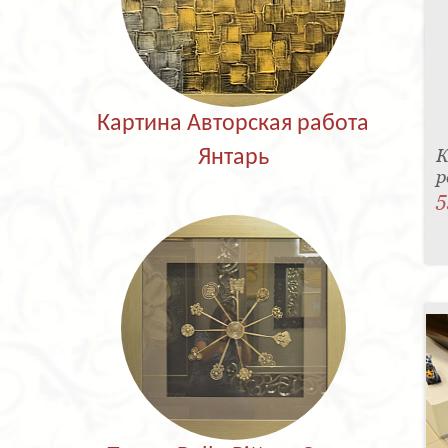
Картина Авторская работа
К
Янтарь
р
5