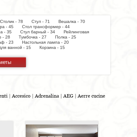
Столик - 78
Стул - 71
Вешалка - 70
ера - 45
Стол трансформер - 44
а - 35
Стул барный - 34
Рейлинговая
р - 28
Тумбочка - 27
Полка - 25
аф - 23
Настольная лампа - 20
 для ванной - 15
Корзина - 15
овать - 14
Стул на колесиках - 13
енный - 11
Стеллаж - 11
Пуф - 11
дметы
арочная панель - 9
Подсвечник - 8
Полка
 8
Аксессуар - 8
Полотенцедержатель - 8
иван - 7
Тумба для обуви - 7
Гладильная
- 4
Тумба под TV - 4
Матраc - 4
ля TV - 4
Вытяжка - 3
Кассетница - 3
 - 3
Мыльница - 3
Раковина - 3
столик - 2
Тумба - 2
Бар - 2
Карниз для
enti
|
Accesico
|
Adrenalina
|
AEG
|
Aerre cucine
- 2
Розетка - 2
Игрушка - 1
Игрушка - 1
шка - 1
Витрина - 1
Стойка ресепшен - 1
 мусора - 1
Утюг - 1
Игрушка - 1
ы - 1
Бутылочница - 1
Ширма - 1
евая кабина - 1
Буфет - 1
Спальня - 1
шка - 1
Игрушка - 1
Подогреватель