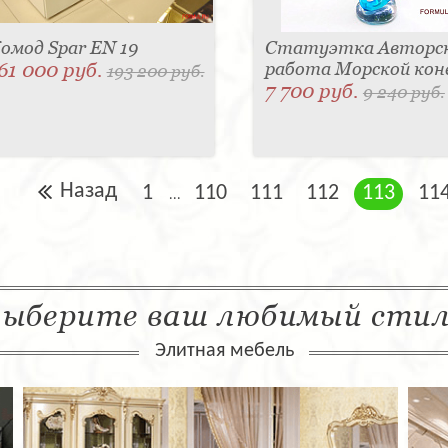
омод Spar EN 19
Статуэтка Авторс
61 000 руб.
работа Морской кон
193 200 руб.
7 700 руб.
9 240 руб.
Назад
1
110
111
112
113
11
...
ыберите ваш любимый сти
Элитная мебель