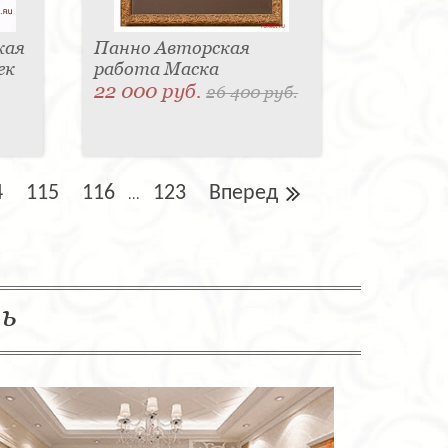
кая
Панно Авторская
ек
работа Маска
22 000 руб.
26 400 руб.
4
115
116
123
Вперед
...
ль