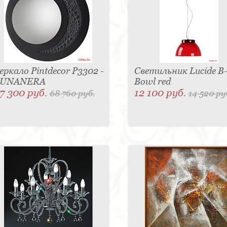
еркало Pintdecor P3302 -
Светильник Lucide B
LUNANERA
Bowl red
7 300 руб.
12 100 руб.
68 760 руб.
14 520 ру