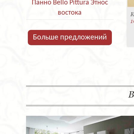
Панно Bello Pittura Этнос
востока
К
1
Больше предложений
В