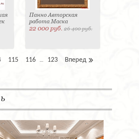
кая
Панно Авторская
ек
работа Маска
22 000 руб.
26 400 руб.
4
115
116
123
Вперед
...
ль