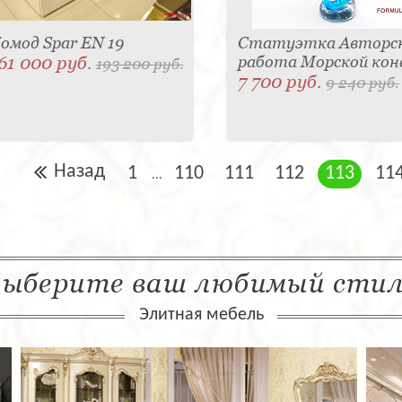
омод Spar EN 19
Статуэтка Авторс
61 000 руб.
работа Морской кон
193 200 руб.
7 700 руб.
9 240 руб.
Назад
1
110
111
112
113
11
...
ыберите ваш любимый сти
Элитная мебель