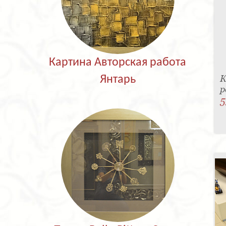
Картина Авторская работа
К
Янтарь
р
5