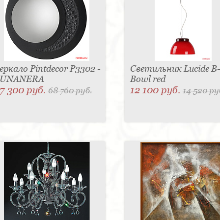
еркало Pintdecor P3302 -
Светильник Lucide B
LUNANERA
Bowl red
7 300 руб.
12 100 руб.
68 760 руб.
14 520 ру