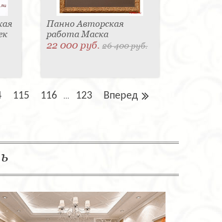
кая
Панно Авторская
ек
работа Маска
22 000 руб.
26 400 руб.
4
115
116
123
Вперед
...
ль