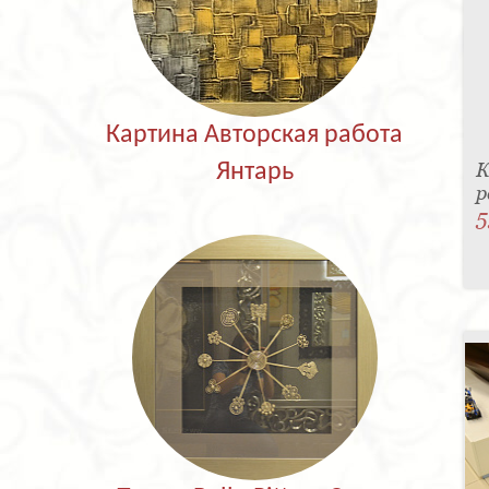
Картина Авторская работа
К
Янтарь
р
5