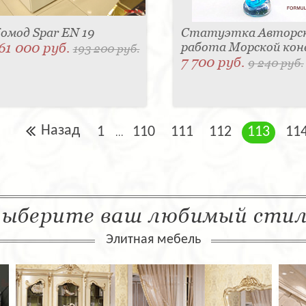
омод Spar EN 19
Статуэтка Авторс
61 000 руб.
работа Морской кон
193 200 руб.
7 700 руб.
9 240 руб.
Назад
1
110
111
112
113
11
...
ыберите ваш любимый сти
Элитная мебель