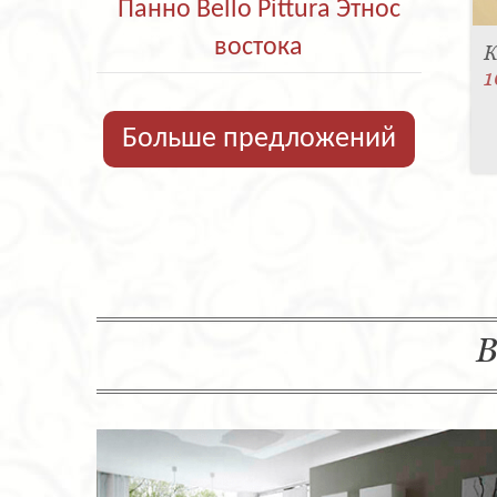
Панно Bello Pittura Этнос
востока
К
1
Больше предложений
В