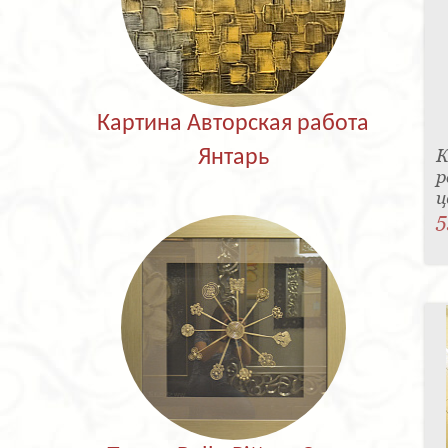
Картина Авторская работа
К
Янтарь
р
ц
5