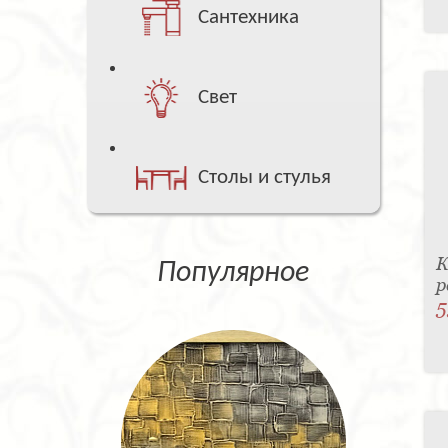
Сантехника
Свет
Столы и стулья
К
Популярное
р
5