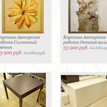
артина Авторская
Картина Авторская
абота Солнечный
работа Осенний валь
веток
53 900 руб.
64 680 р
3 900 руб.
64 680 руб.