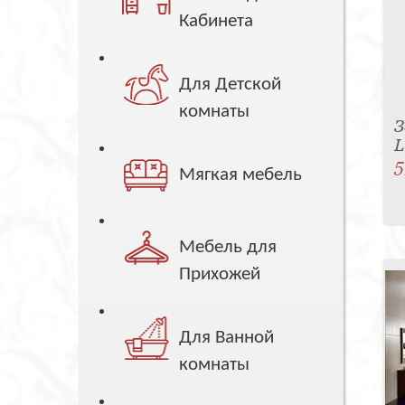
Кабинета
Для Детской
комнаты
З
L
5
Мягкая мебель
Мебель для
Прихожей
Для Ванной
комнаты