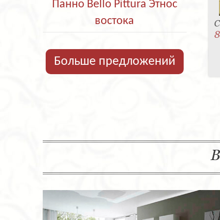
Панно Bello Pittura Этнос
востока
С
8
Больше предложений
В