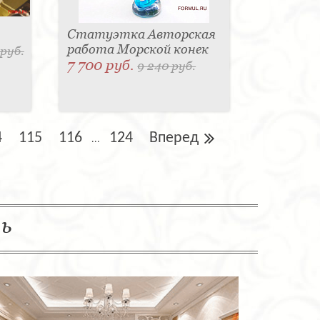
Статуэтка Авторская
работа Морской конек
 руб.
7 700 руб.
9 240 руб.
4
115
116
124
Вперед
...
ль