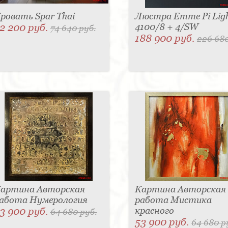
ровать Spar Thai
Люстра Emme Pi Lig
2 200 руб.
4100/8 + 4/SW
74 640 руб.
188 900 руб.
226 680
артина Авторская
Картина Авторская
абота Нумерология
работа Мистика
3 900 руб.
красного
64 680 руб.
53 900 руб.
64 680 р