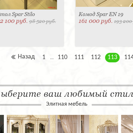
тол Spar Stilo
Комод Spar EN 19
2 100 руб.
161 000 руб.
98 520 руб.
193 200
Назад
1
110
111
112
113
11
...
ыберите ваш любимый сти
Элитная мебель