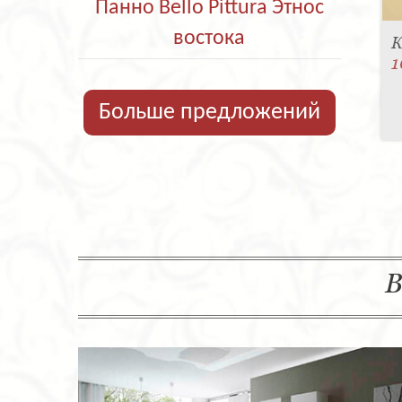
Панно Bello Pittura Этнос
востока
К
1
Больше предложений
В