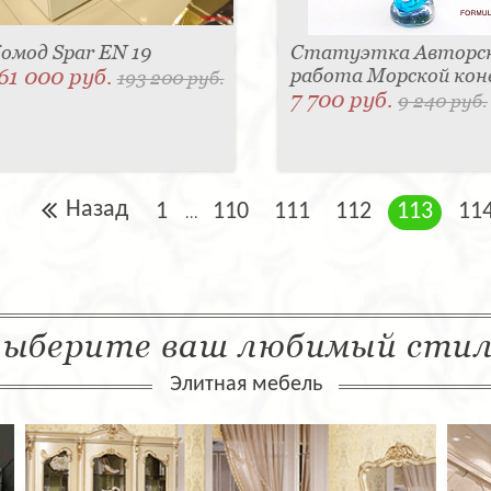
омод Spar EN 19
Статуэтка Авторс
61 000 руб.
работа Морской кон
193 200 руб.
7 700 руб.
9 240 руб.
Назад
1
110
111
112
113
11
...
ыберите ваш любимый сти
Элитная мебель