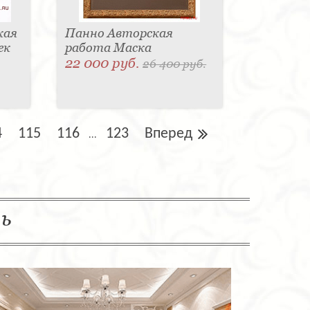
кая
Панно Авторская
ек
работа Маска
22 000 руб.
26 400 руб.
4
115
116
123
Вперед
...
ль