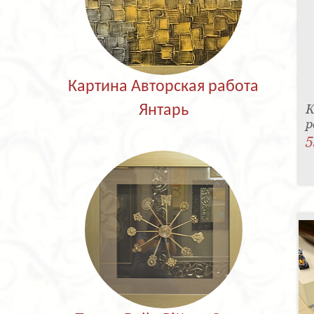
Картина Авторская работа
К
Янтарь
р
5