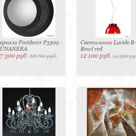
еркало Pintdecor P3302 -
Светильник Lucide B
LUNANERA
Bowl red
7 300 руб.
12 100 руб.
68 760 руб.
14 520 ру