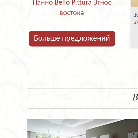
Панно Bello Pittura Этнос
востока
К
1
Больше предложений
В