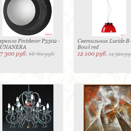
еркало Pintdecor P3302 -
Светильник Lucide B
LUNANERA
Bowl red
7 300 руб.
12 100 руб.
68 760 руб.
14 520 ру