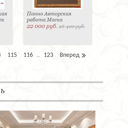
кая
Панно Авторская
ек
работа Маска
22 000 руб.
26 400 руб.
4
115
116
123
Вперед
...
ль