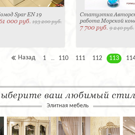
омод Spar EN 19
Статуэтка Авторс
61 000 руб.
работа Морской кон
193 200 руб.
7 700 руб.
9 240 руб.
Назад
1
110
111
112
113
11
...
ыберите ваш любимый сти
Элитная мебель