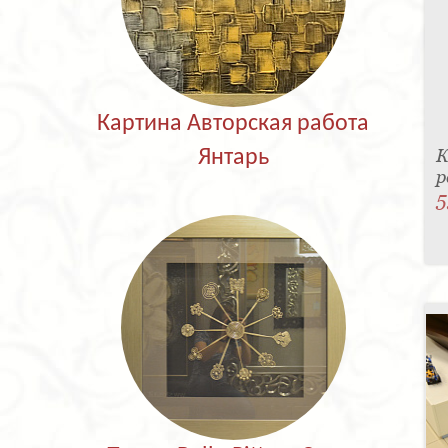
Картина Авторская работа
К
Янтарь
р
5