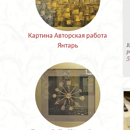
Картина Авторская работа
К
Янтарь
р
5