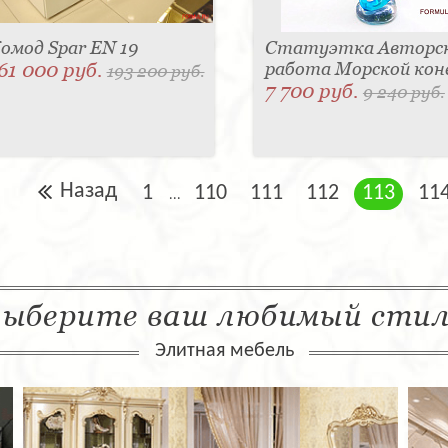
омод Spar EN 19
Статуэтка Авторс
61 000 руб.
работа Морской кон
193 200 руб.
7 700 руб.
9 240 руб.
Назад
1
110
111
112
113
11
...
ыберите ваш любимый сти
Элитная мебель