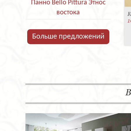
Панно Bello Pittura Этнос
востока
К
1
Больше предложений
В