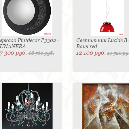
еркало Pintdecor P3302 -
Светильник Lucide B
LUNANERA
Bowl red
7 300 руб.
12 100 руб.
68 760 руб.
14 520 ру