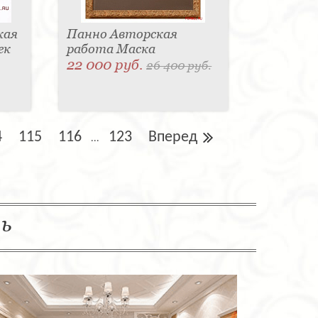
кая
Панно Авторская
ек
работа Маска
22 000 руб.
26 400 руб.
4
115
116
123
Вперед
...
ль