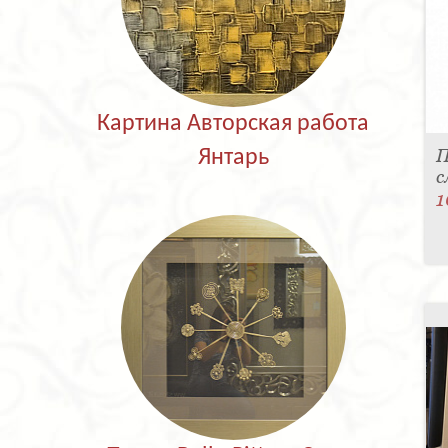
Картина Авторская работа
П
Янтарь
с
1