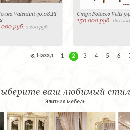
олка Valentini 40.08.PI
Стул Potocco Velis 9
2
150 000 руб.
180 000
 000 руб.
7 200 руб.
Назад
1
2
3
4
5
6
ыберите ваш любимый сти
Элитная мебель