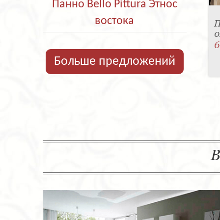
Панно Bello Pittura Этнос
востока
П
0
6
Больше предложений
В