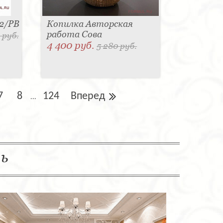
42/PB
Копилка Авторская
работа Сова
 руб.
4 400 руб.
5 280 руб.
7
8
124
Вперед
...
ль