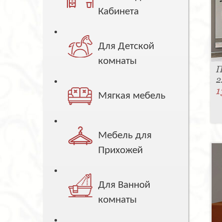
Кабинета
Для Детской
комнаты
П
2
1
Мягкая мебель
Мебель для
Прихожей
Для Ванной
комнаты