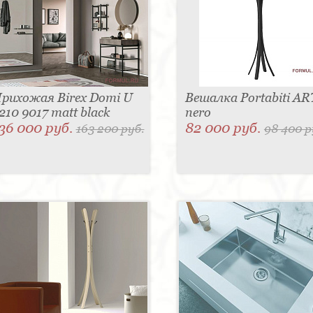
рихожая Birex Domi U
Вешалка Portabiti AR
210 9017 matt black
nero
36 000 руб.
82 000 руб.
163 200 руб.
98 400 р