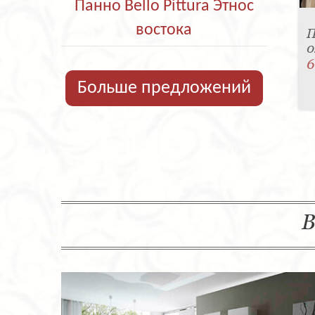
Панно Bello Pittura Этнос
востока
П
0
6
Больше предложений
В