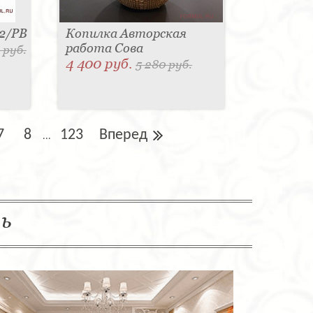
42/PB
Копилка Авторская
работа Сова
 руб.
4 400 руб.
5 280 руб.
7
8
123
Вперед
...
ль