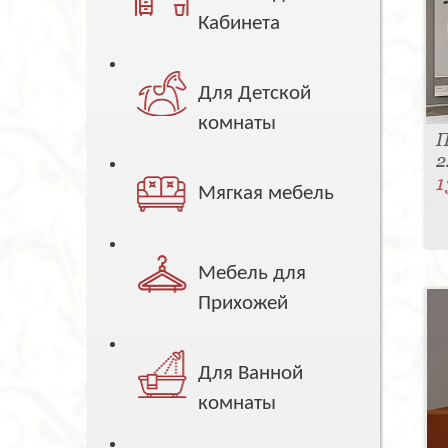
Кабинета
Для Детской
комнаты
П
2
1
Мягкая мебель
Мебель для
Прихожей
Для Ванной
комнаты