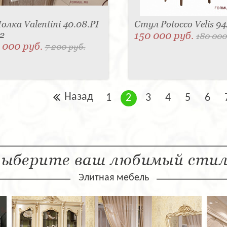
олка Valentini 40.08.PI
Стул Potocco Velis 9
2
150 000 руб.
180 000
 000 руб.
7 200 руб.
Назад
1
2
3
4
5
6
ыберите ваш любимый сти
Элитная мебель