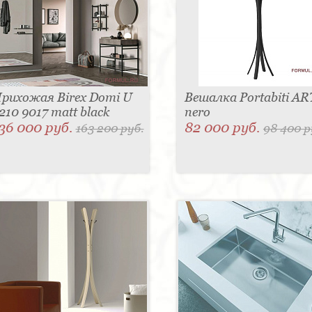
рихожая Birex Domi U
Вешалка Portabiti AR
210 9017 matt black
nero
36 000 руб.
82 000 руб.
163 200 руб.
98 400 р