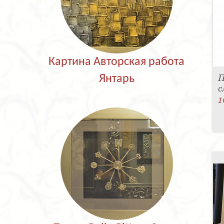
Картина Авторская работа
П
Янтарь
с
1