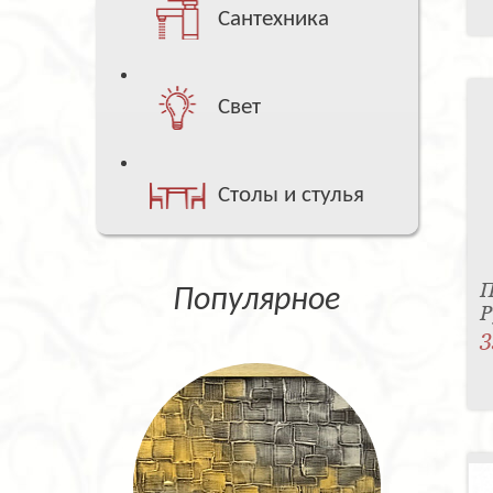
Сантехника
Свет
Столы и стулья
П
Популярное
Р
3