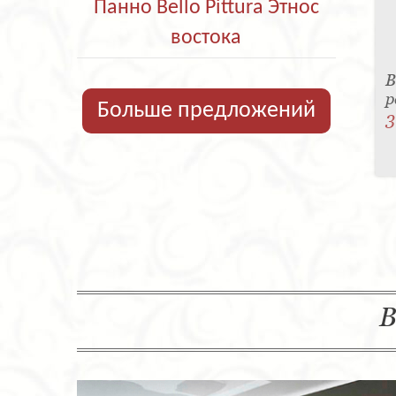
Панно Bello Pittura Этнос
востока
В
р
Больше предложений
3
В