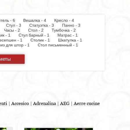
итель - 6
Вешалка - 4
Кресло - 4
 3
Стул - 3
Статуэтка - 3
Панно - 3
 3
Часы - 2
Стол - 2
Тумбочка - 2
ник - 1
Стул барный - 1
Матраc - 1
ресепшен - 1
Столик - 1
Шкатулка - 1
из для штор - 1
Стол письменный - 1
дметы
enti
|
Accesico
|
Adrenalina
|
AEG
|
Aerre cucine