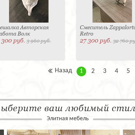
ешалка Авторская
Смеситель Zappalort
абота Волк
Retro
 300 руб.
27 300 руб.
3 960 руб.
32 760 ру
Назад
1
2
3
4
5
ыберите ваш любимый сти
Элитная мебель