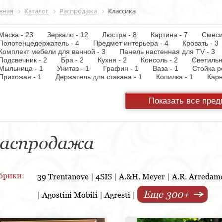
вная
Каталог
Распродажа
Классика
Маска - 23
Зеркало - 12
Люстра - 8
Картина - 7
Смес
Полотенцедержатель - 4
Предмет интерьера - 4
Кровать -
Комплект мебели для ванной - 3
Панель настенная для TV -
Подсвечник - 2
Бра - 2
Кухня - 2
Консоль - 2
Светиль
Мыльница - 1
Унитаз - 1
Графин - 1
Ваза - 1
Стойка 
Прихожая - 1
Держатель для стакана - 1
Копилка - 1
Карн
Настольная лампа - 1
Комод - 1
Показать все пре
аспродажа
брики:
39 Trentanove
|
4SIS
|
A.&H. Meyer
|
A.R. Arredam
Еще 300+
|
Agostini Mobili
|
Agresti
|