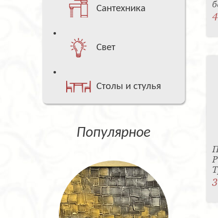
б
Сантехника
4
Свет
Столы и стулья
Популярное
П
P
Т
3