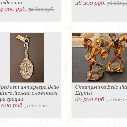
алдахина
48 400 руб.
58 080 р
4 000 руб.
52 800 руб.
редмет интерьера Bello
Статуэтка Bello Pit
ittura Ложка оловянная
Шуты
ри грации
60 500 руб.
72 600 р
 000 руб.
3 600 руб.