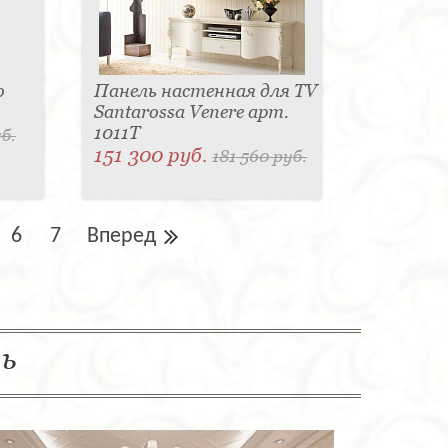
o
Панель настенная для TV
Santarossa Venere арт.
1011Т
б.
151 300 руб.
181 560 руб.
6
7
Вперед
ль