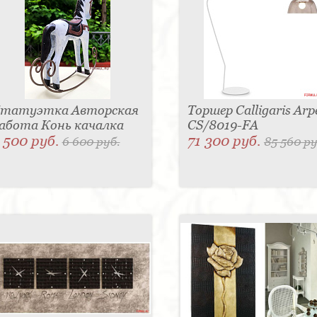
татуэтка Авторская
Торшер Calligaris Arp
абота Конь качалка
CS/8019-FA
 500 руб.
71 300 руб.
6 600 руб.
85 560 ру