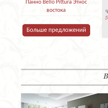
Панно Bello Pittura Этнос
востока
Ч
5
Больше предложений
В