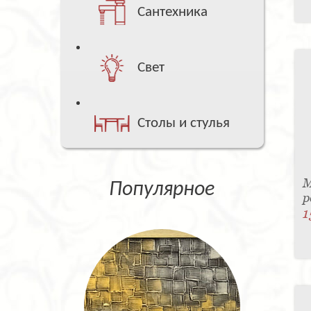
Сантехника
Свет
Столы и стулья
М
Популярное
p
1