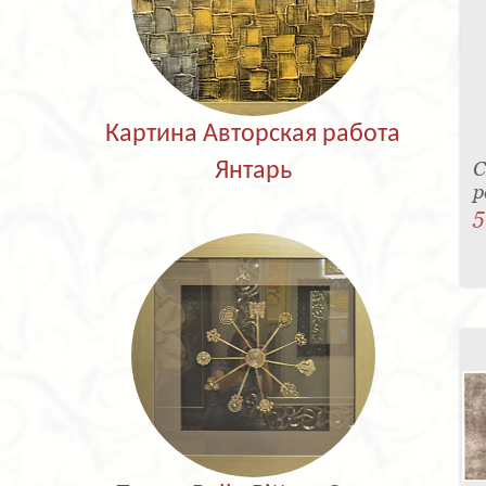
Картина Авторская работа
С
Янтарь
р
5