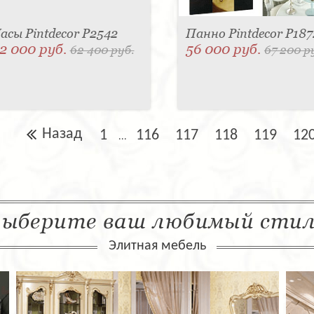
асы Pintdecor P2542
Панно Pintdecor P187
2 000 руб.
56 000 руб.
62 400 руб.
67 200 р
Назад
1
116
117
118
119
12
...
ыберите ваш любимый сти
Элитная мебель