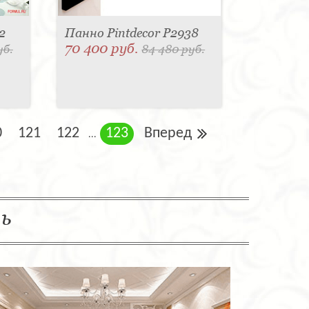
2
Панно Pintdecor P2938
70 400 руб.
уб.
84 480 руб.
0
121
122
123
Вперед
...
ль