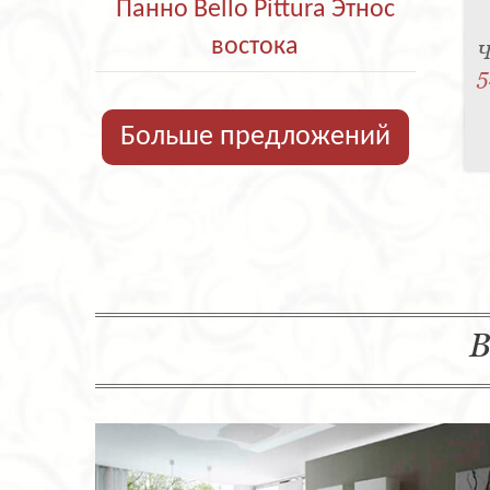
Панно Bello Pittura Этнос
востока
Ч
5
Больше предложений
В