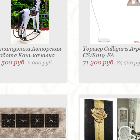
татуэтка Авторская
Торшер Calligaris Arp
абота Конь качалка
CS/8019-FA
 500 руб.
71 300 руб.
6 600 руб.
85 560 ру