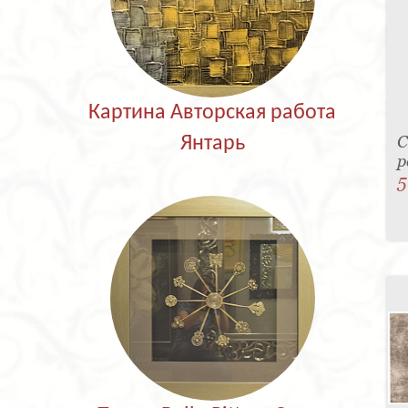
Картина Авторская работа
С
Янтарь
р
5