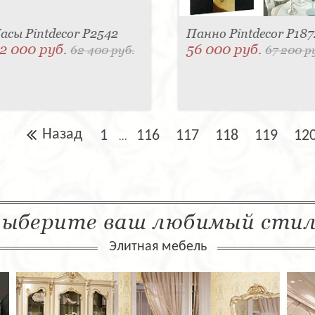
асы Pintdecor P2542
Панно Pintdecor P187
2 000 руб.
56 000 руб.
62 400 руб.
67 200 р
Назад
1
116
117
118
119
12
...
ыберите ваш любимый сти
Элитная мебель