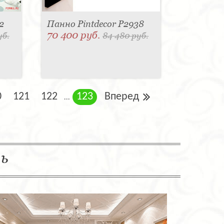
2
Панно Pintdecor P2938
70 400 руб.
уб.
84 480 руб.
0
121
122
123
Вперед
...
ль