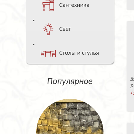
Сантехника
Свет
Столы и стулья
М
Популярное
p
1