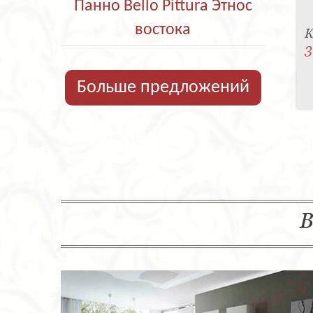
Панно Bello Pittura Этнос
востока
К
3
Больше предложений
В