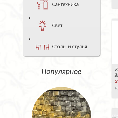
Сантехника
Свет
Столы и стулья
К
Популярное
M
2
р