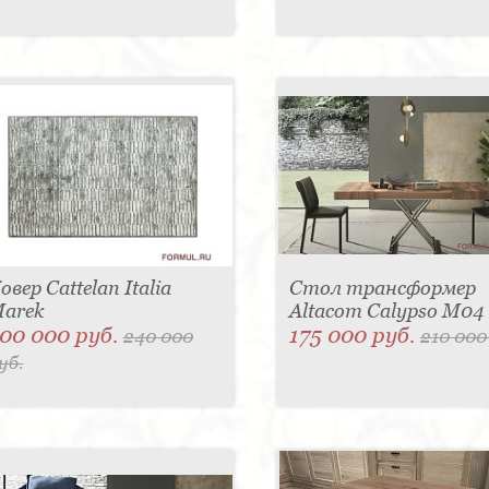
овер Cattelan Italia
Стол трансформер
arek
Altacom Calypso M04
00 000 руб.
175 000 руб.
240 000
210 000
уб.