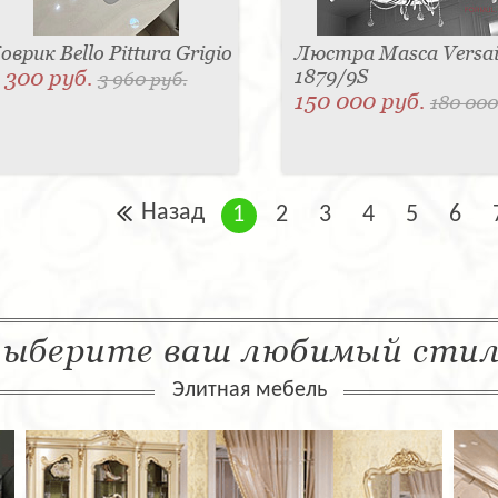
оврик Bello Pittura Grigio
Люстра Masca Versail
 300 руб.
1879/9S
3 960 руб.
150 000 руб.
180 000
Назад
1
2
3
4
5
6
ыберите ваш любимый сти
Элитная мебель