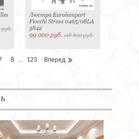
les
Люстра Eurolampart
Fiocchi Strass 0465/08LA
3842
 руб.
99 000 руб.
118 800 руб.
7
8
123
Вперед
...
ль