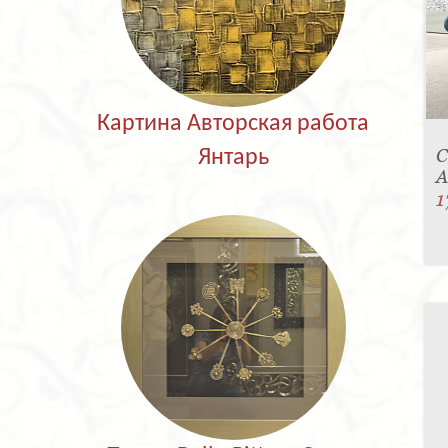
Картина Авторская работа
С
Янтарь
A
1