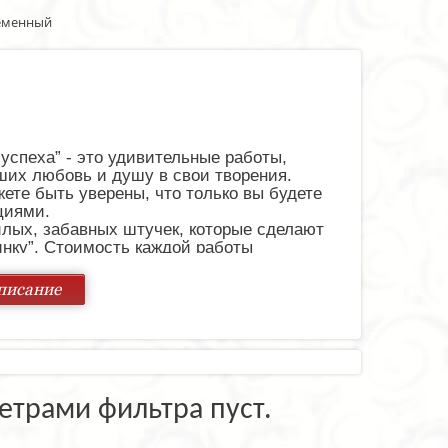
еменный
успеха” - это удивительные работы,
ших любовь и душу в свои творения.
ете быть уверены, что только вы будете
циями.
лых, забавных штучек, которые сделают
нку”. Стоимость каждой работы
 что ручная работа, индивидуальные
м ценовая политика нашей компании
писание
оходом сможет позволить себе приобрести
мировым именем, но именно это делает
купить эти привлекательные фигурки,
 своим близким.
 стиле. Красивые эстетичные цветы на
етрами фильтра пуст.
ассического стиля. Сочетание золотого и
ю красоту.
ной формой, которая привлечёт