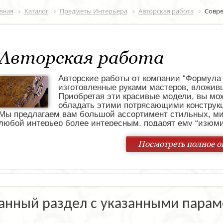
вная
Каталог
Предметы Интерьера
Авторская работа
Совр
Авторская работа
Авторские работы от компании “Формула 
изготовленные руками мастеров, вложив
Приобретая эти красивые модели, вы мож
обладать этими потрясающими конструк
Мы предлагаем вам большой ассортимент стильных, ми
любой интерьер более интересным, подарят ему “изюми
определяется индивидуально. Однако следует помнить,
проекты не могут обладать низкой стоимостью. При это
Посмотреть полное о
достаточно лояльна, поэтому покупатель со средним д
какую-либо модель из ассортимента
Авторские работы создавали не популярные мастера с 
интерьерные вещицы особенными. Вы можете не только 
часы, панно и т.д., но и сделать замечательные подарки
Панно “Вертикальный декор” изготовлено в современном
анный раздел с указанными парам
тёмном фоне будут неплохо смотреться и обстановке кл
чёрного цветов придаёт композиции роскошь и необычну
Зеркало Авторская работа P3036gby обладает удивитель