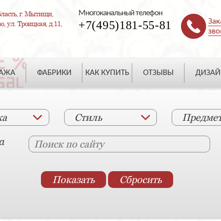
Многоканальный телефон
ласть, г. Мытищи,
Зак
+7(495)181-55-81
, ул. Троицкая, д.11,
зво
ДАЖА
ФАБРИКИ
КАК КУПИТЬ
ОТЗЫВЫ
ДИЗАЙ
ка
Стиль
Предме
а