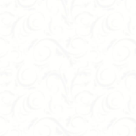
я использования, но всё же больше носит
терьере современного стиля. Интересный
пателей. Желаете иметь стильную вещь,
рактически любой интерьер, главное,
енние мотивы подарят частичку свежести,
ую погоду.
декора для детской комнаты или спальни
й мишка, сделанный с любовью, станет
.
ашение для кухни, но при этом Тюльпаны
я несостоявшихся космонавтов! :)
но в этой работе. Повесьте её в своей
ы.
ладывают душу и любовь в свои работы,
х брендов, но и одиночных мастеров,
ю готовы рассматривать произведения
 познакомимся с вашими желаниями и