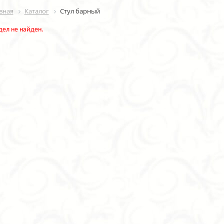
вная
Каталог
Стул барный
дел не найден.