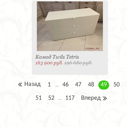
Комод Twils Tetris
163 900 руб.
196 680 руб.
Назад
1
46
47
48
49
50
...
51
52
117
Вперед
...