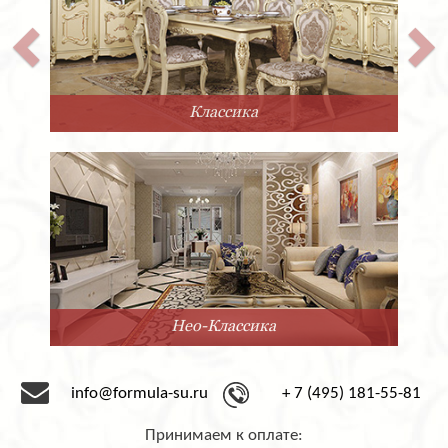
лассика
П
-Классика
Ми
info@formula-su.ru
+ 7 (495) 181-55-81
Принимаем к оплате: