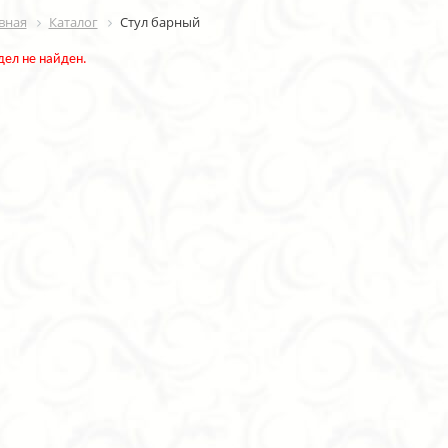
вная
Каталог
Стул барный
дел не найден.